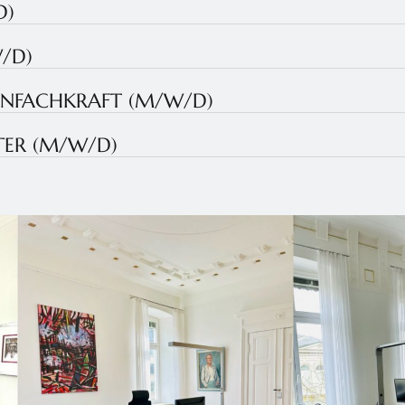
D)
/D)
HNFACHKRAFT (M/W/D)
TER (M/W/D)